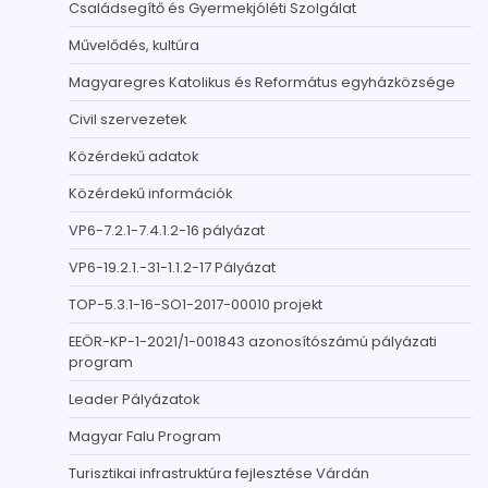
Családsegítő és Gyermekjóléti Szolgálat
Művelődés, kultúra
Magyaregres Katolikus és Református egyházközsége
Civil szervezetek
Közérdekű adatok
Közérdekű információk
VP6-7.2.1-7.4.1.2-16 pályázat
VP6-19.2.1.-31-1.1.2-17 Pályázat
TOP-5.3.1-16-SO1-2017-00010 projekt
EEÖR-KP-1-2021/1-001843 azonosítószámú pályázati
program
Leader Pályázatok
Magyar Falu Program
Turisztikai infrastruktúra fejlesztése Várdán