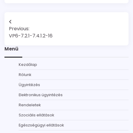
Bejegyzés
Previous:
navigáció
VP6-7.2.1-7.4.1.2-16
Menü
Kezdőlap
Rólunk
Ügyintézés
Elektronikus ügyintézés
Rendeletek
Szociális ellátások
Egészségügyi ellátások