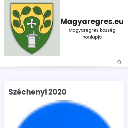
Skip
to
content
Magyaregres.eu
Magyaregres község
honlapja
Széchenyi 2020