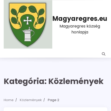
Skip
to
content
Magyaregres.eu
Magyaregres község
honlapja
Kategória:
Közlemények
Home
Közlemények
Page 2