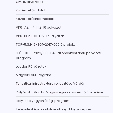
Civil szervezetek
Közérdekű adatok
Közérdekű információk
VP6-7.2.1-7.4.1.2-16 pályázat
VP6-19.2.1.-31-1.1.2-17 Pályázat
TOP-5.3.1-16-SO1-2017-00010 projekt
EEÖR-KP-1-2021/1-001843 azonosítószámú pályázati
program
Leader Pályázatok
Magyar Falu Program
Turisztikai infrastruktúra fejlesztése Várdán
Pályázat – Várda-Magyaregres összekötő út építése
Helyi esélyegyenlőségi program
Településképi arculati kézikönyv Magyaregres