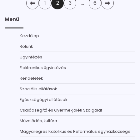
Bejegyzések
1
2
3
…
6
lapozása
Menü
Kezdőlap
Rólunk
Ügyintézés
Elektronikus ügyintézés
Rendeletek
Szociális ellátások
Egészségügyi ellátások
Családsegítő és Gyermekjóléti Szolgálat
Művelődés, kultúra
Magyaregres Katolikus és Református egyházközsége