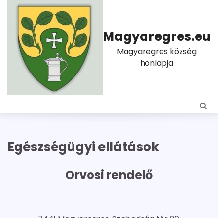
Skip
to
content
Magyaregres.eu
Magyaregres község
honlapja
Egészségügyi ellátások
Orvosi rendelő