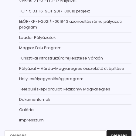
VP6-19.2.1.-31-1.1.2-17 Pályázat
TOP-5.3.1-16-SO1-2017-00010 projekt
EEÖR-KP-1-2021/1-001843 azonosítószámú pályázati
program
Leader Pályázatok
Magyar Falu Program
Turisztikai infrastruktúra fejlesztése Várdán
Pályázat – Várda-Magyaregres összekötő út építése
Helyi esélyegyenlőségi program
Településképi arculati kézikönyv Magyaregres
Dokumentumok
Galéria
Impresszum
Keresés: