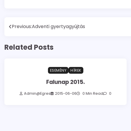
Bejegyzés
Previous:
Adventi gyertyagyújtás
navigáció
Related Posts
ESEMÉNY
HÍREK
Falunap 2015.
Admin@egres
2015-06-06
0 Min Read
0