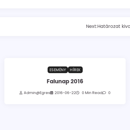
Next:
Határozat kiv
ESEMÉNY
HÍREK
Falunap 2016
Admin@egres
2016-06-22
0 Min Read
0