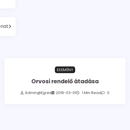
onat
ESEMÉNY
Orvosi rendelő átadása
Admin@egres
2018-03-01
1 Min Read
0