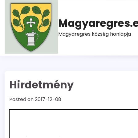
Skip
to
content
Magyaregres.
Magyaregres község honlapja
Hirdetmény
Posted on
2017-12-08