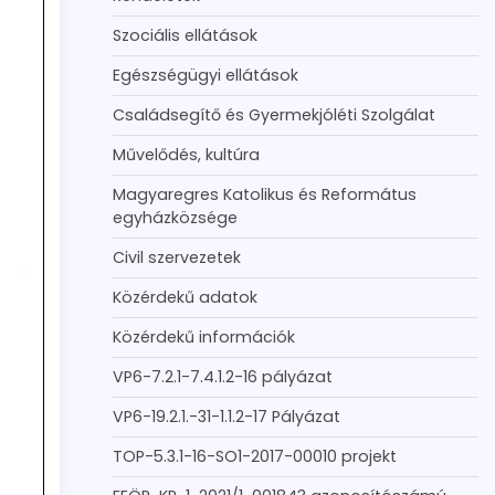
Szociális ellátások
Egészségügyi ellátások
Családsegítő és Gyermekjóléti Szolgálat
Művelődés, kultúra
Magyaregres Katolikus és Református
egyházközsége
Civil szervezetek
Közérdekű adatok
Közérdekű információk
VP6-7.2.1-7.4.1.2-16 pályázat
VP6-19.2.1.-31-1.1.2-17 Pályázat
TOP-5.3.1-16-SO1-2017-00010 projekt