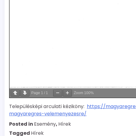
Page
1
/
1
Zoom
100%
Településképi arculati kéziköny:
https://magyaregres
magyaregres-velemenyezesre/
Posted in
Esemény
,
Hírek
Tagged
Hírek