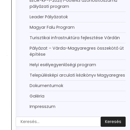
EEÖR-KP-1-2021/1-001843 azonosítószámú
pályázati program
Leader Pályázatok
Magyar Falu Program
Turisztikai infrastruktúra fejlesztése Várdán
Pályázat – Várda-Magyaregres összekötő út
építése
Helyi esélyegyenlőségi program
Településképi arculati kézikönyv Magyaregres
Dokumentumok
Galéria
Impresszum
Keresés: