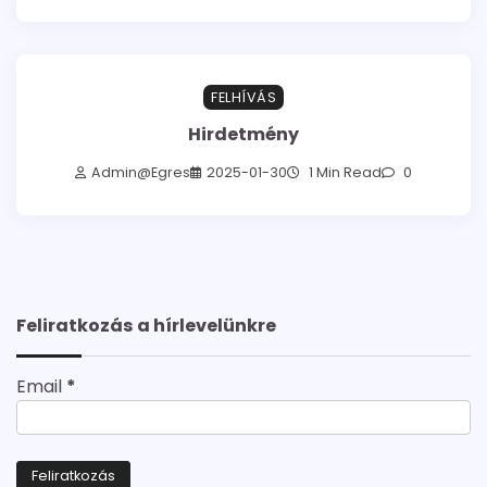
FELHÍVÁS
Hirdetmény
Admin@egres
2025-01-30
1 Min Read
0
Feliratkozás a hírlevelünkre
Email
*