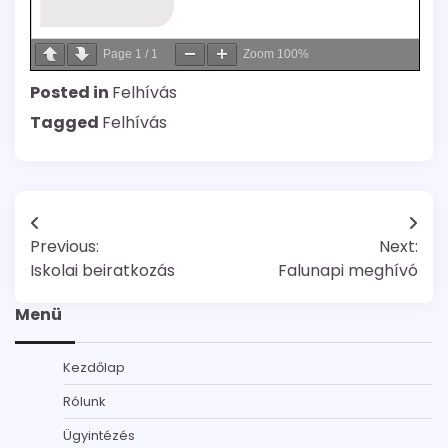
Page
1
/
1
Zoom
100%
Posted in
Felhívás
Tagged
Felhívás
Bejegyzés
Previous:
Next:
navigáció
Iskolai beiratkozás
Falunapi meghívó
Menü
Kezdőlap
Rólunk
Ügyintézés