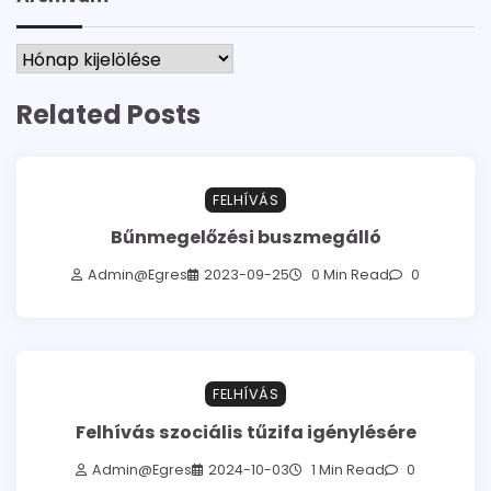
Archívum
Related Posts
FELHÍVÁS
Bűnmegelőzési buszmegálló
Admin@egres
2023-09-25
0 Min Read
0
FELHÍVÁS
Felhívás szociális tűzifa igénylésére
Admin@egres
2024-10-03
1 Min Read
0