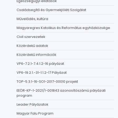
Egészségügyi ellátások
Családsegítő és Gyermekjóléti Szolgálat
Művelődés, kultúra
Magyaregres Katolikus és Református egyházközsége
Civil szervezetek
Közérdekű adatok
Közérdekű információk
VP6-7.2.1-7.4.1.2-16 pályázat
VP6-19.2.1.-31-1.1.2-17 Pályázat
TOP-5.3.1-16-SO1-2017-00010 projekt
EEÖR-KP-1-2021/1-001843 azonosítószámú pályázati
program
Leader Pályázatok
Magyar Falu Program