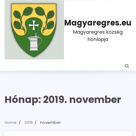
Skip
to
content
Magyaregres.eu
Magyaregres község
honlapja
Hónap:
2019. november
Home
2019
november